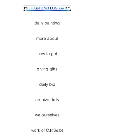
daily painting
more about
how to get
giving gifts
daily bid
archive daily
we ourselves
work of C.P.Seibt