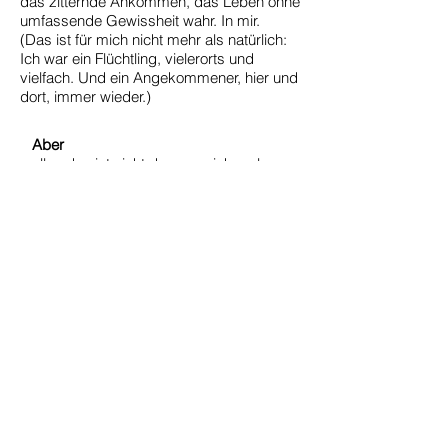
das zitternde Ankommen, das Leben ohne
umfassende Gewissheit wahr. In mir.
(Das ist für mich nicht mehr als natürlich:
Ich war ein Flüchtling, vielerorts und
vielfach. Und ein Angekommener, hier und
dort, immer wieder.)
Aber
alles das ist nicht das, was ich male,
nicht ein sogenanntes Motiv oder Thema
oder Konzept.
Es erreicht mich, informiert mich,
stimuliert, inspiriert mich. Und fordert
mich, täglich, braucht unbedingt meine
Aufmerksamkeit, verlangt meine
Empathie.
Diese komplexe Wahrnehmung formt
die innere Haltung, in der ich male.
Darum sind meine Bilder wie sie sind.
Sie haben keine Titel. Sie sind bereit für
die Titel, die Sie ihnen geben.
Entscheidend ist, was Sie daraus für
sich wahrnehmen.
Und wahr machen.